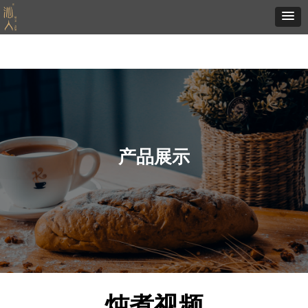
产品展示
炖煮视频