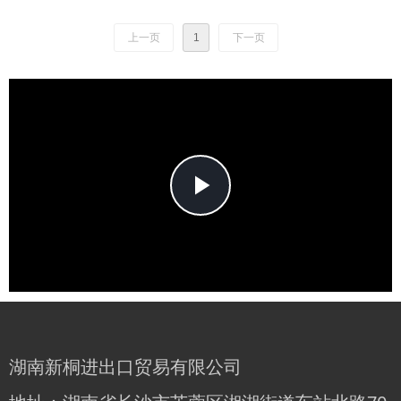
关键，有益健康的金丝燕并
生活在条件最好的农场将生
上一页
1
下一页
产营养丰富的燕窝
Play
Video
湖南新桐进出口贸易有限公司